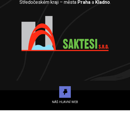
Středočeském kraji – města
Praha
a
Kladno
.
NÁŠ HLAVNÍ WEB
© 2026 SAKTESI s.r.o. | Všechna práva vyhrazena